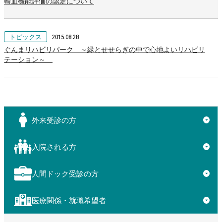
輸血機能評価の認定について
トピックス
2015.08.28
ぐんまリハビリパーク ～緑とせせらぎの中で心地よいリハビリ
テーション～
外来受診の方
▼
入院される方
▼
人間ドック受診の方
▼
医療関係・就職希望者
▼