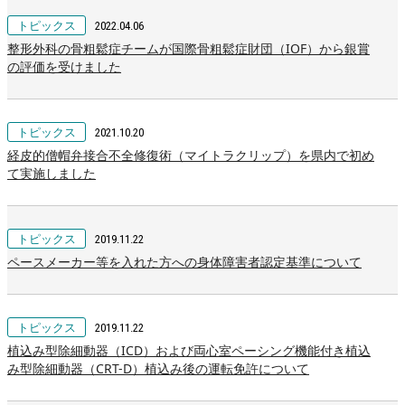
トピックス
2022.04.06
整形外科の骨粗鬆症チームが国際骨粗鬆症財団（IOF）から銀賞
の評価を受けました
トピックス
2021.10.20
経皮的僧帽弁接合不全修復術（マイトラクリップ）を県内で初め
て実施しました
トピックス
2019.11.22
ペースメーカー等を入れた方への身体障害者認定基準について
トピックス
2019.11.22
植込み型除細動器（ICD）および両心室ペーシング機能付き植込
み型除細動器（CRT-D）植込み後の運転免許について