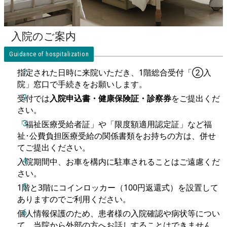
入院のご案内
入院手続
Guidance of hospitalization
指定された日時に来院いただき、1階総合受付「②入
院」窓口で手続きをお願いします。
受付では
入院申込書・健康保険証・診察券
をご提出くだ
さい。
「福祉医療受給者証」や「限度額適用認定証」など福
祉･公費負担医療受給の関係書類をお持ちの方は、併せ
てご提出ください。
入院期間中、お車を構内に駐車されることはご遠慮くだ
さい。
1階と3階にコインロッカー（100円返還式）を設置して
ありますのでご利用ください。
個人情報保護のため、患者様の入院確認や病状等につい
て、当院から外部の方へお話しすることはできません。