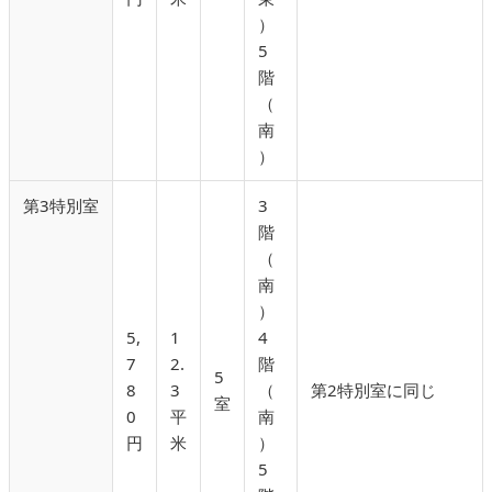
）
5
階
（
南
）
第3特別室
3
階
（
南
）
5,
1
4
7
2.
階
5
8
3
（
第2特別室に同じ
室
0
平
南
円
米
）
5