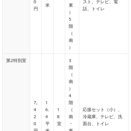
0
スト、テレビ、電
米
東
円
話、トイレ
）
5
階
（
南
）
第2特別室
3
階
（
南
）
4
7,
1
階
4
6.
1
（
応接セット（小）、
2
4
8
南
冷蔵庫、テレビ、洗
0
平
室
・
面台、トイレ
円
米
東