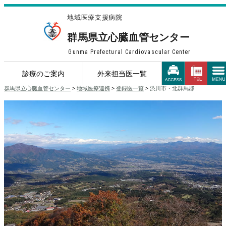
地域医療支援病院
群馬県立心臓血管センター
Gunma Prefectural Cardiovascular Center
診療のご案内
外来担当医一覧
群馬県立心臓血管センター
>
地域医療連携
>
登録医一覧
>
渋川市・北群馬郡