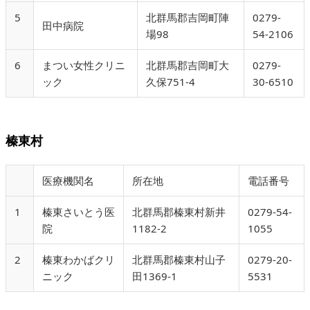
5
北群馬郡吉岡町陣
0279-
田中病院
場98
54-2106
6
まつい女性クリニ
北群馬郡吉岡町大
0279-
ック
久保751-4
30-6510
榛東村
医療機関名
所在地
電話番号
1
榛東さいとう医
北群馬郡榛東村新井
0279-54-
院
1182-2
1055
2
榛東わかばクリ
北群馬郡榛東村山子
0279-20-
ニック
田1369-1
5531