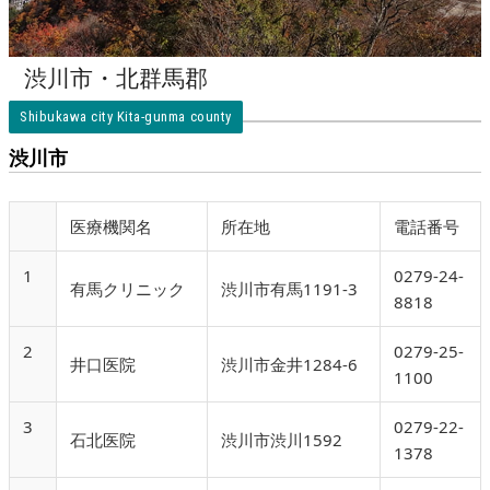
渋川市・北群馬郡
登録医一覧
Shibukawa city Kita-gunma county
渋川市
医療機関名
所在地
電話番号
1
0279-24-
有馬クリニック
渋川市有馬1191-3
8818
2
0279-25-
井口医院
渋川市金井1284-6
1100
3
0279-22-
石北医院
渋川市渋川1592
1378