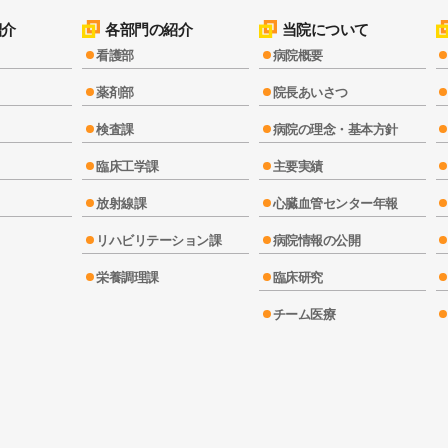
紹介
各部門の紹介
当院について
看護部
病院概要
薬剤部
院長あいさつ
検査課
病院の理念・基本方針
臨床工学課
主要実績
放射線課
心臓血管センター年報
リハビリテーション課
病院情報の公開
栄養調理課
臨床研究
チーム医療