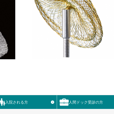
入院される方
人間ドック受診の方
▼