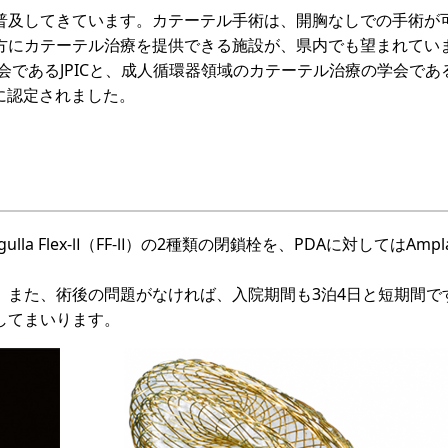
普及してきています。カテーテル手術は、開胸なしでの手術が
方にカテーテル治療を提供できる施設が、県内でも望まれてい
であるJPICと、成人循環器領域のカテーテル治療の学会である
に認定されました。
igulla Flex-Ⅱ（FF-Ⅱ）の2種類の閉鎖栓を、PDAに対してはAmplat
。また、術後の問題がなければ、入院期間も3泊4日と短期間で
してまいります。