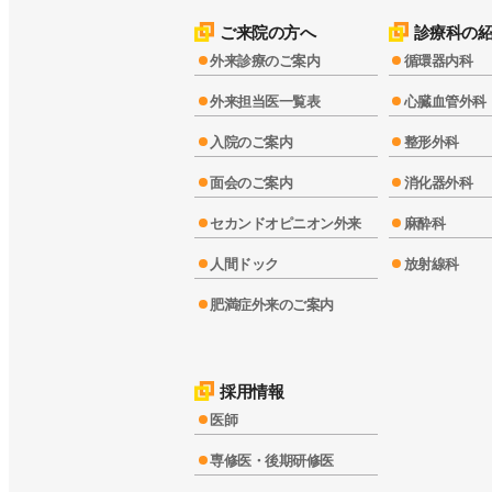
ご来院の方へ
診療科の
外来診療のご案内
循環器内科
外来担当医一覧表
心臓血管外科
入院のご案内
整形外科
面会のご案内
消化器外科
セカンドオピニオン外来
麻酔科
人間ドック
放射線科
肥満症外来のご案内
採用情報
医師
専修医・後期研修医