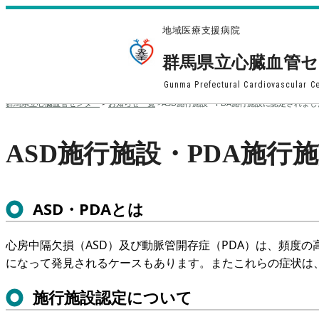
地域医療支援病院
群馬県立心臓血管
Gunma Prefectural Cardiovascular C
群馬県立心臓血管センター
>
お知らせ一覧
>
ASD施行施設・PDA施行施設に認定されまし
ASD施行施設・PDA施行
ASD・PDAとは
心房中隔欠損（ASD）及び動脈管開存症（PDA）は、頻度
になって発見されるケースもあります。またこれらの症状は
施行施設認定について