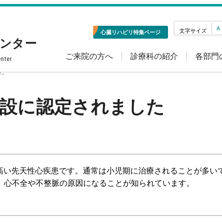
A
文字サイズ
心臓リハビリ特集ページ
センター
ご来院の方へ
診療科の紹介
各部門
enter
た
カ
テ
施設に認定されました
ゴ
リ
ー
の高い先天性心疾患です。通常は小児期に治療されることが多い
、心不全や不整脈の原因になることが知られています。