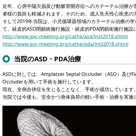
近年、心房中隔欠損及び動脈管開存症へのカテーテル治療が
者様の負担も軽減されます。そのため、成人先天性心疾患の
そして2019年当院は、小児循環器領域のカテーテル治療の学会
て、経皮的ASD閉鎖術施行施設・経皮的PDA閉鎖術施行施設
http://www.jpic-meeting.org/cathe/asd/inst2018.shtml
http://www.jpic-meeting.org/cathe/pda/inst2018.shtml
当院のASD・PDA治療
ASDに対しては、Amplatzer Septal Occluder（ASO）及びF
Occluderを用いて手術を施行しています。
現在、全例合併症を生じることなく、手術が成功しています
当院では今後も、安全かつ身体負荷の軽い手術・治療を実施