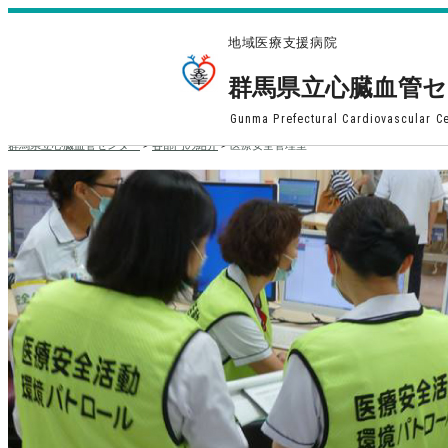
地域医療支援病院
群馬県立心臓血管
Gunma Prefectural Cardiovascular C
群馬県立心臓血管センター
>
各部門の紹介
>
医療安全管理室