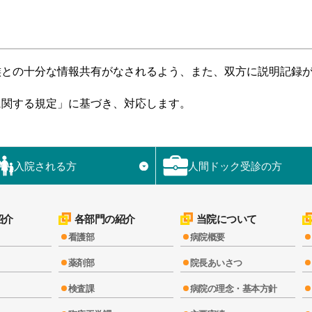
族との十分な情報共有がなされるよう、また、双方に説明記録
に関する規定」に基づき、対応します。
入院される方
人間ドック受診の方
▼
紹介
各部門の紹介
当院について
看護部
病院概要
薬剤部
院長あいさつ
検査課
病院の理念・基本方針