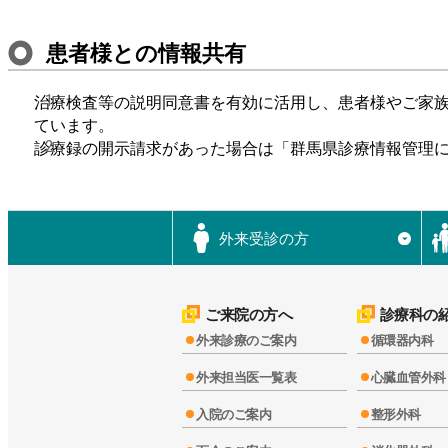
患者様との
情報共有
治療検査等の説明同意書を有効に活用し、患者様やご家
ています。
診療録の開示請求があった場合は「群馬県診療情報管理
外来受診の方
▼
ご来院の方へ
診療科の
外来診療のご案内
循環器内科
外来担当医一覧表
心臓血管外科
入院のご案内
整形外科