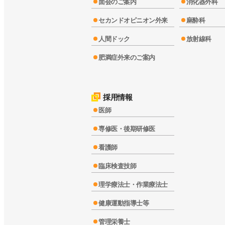
面会のご案内
消化器外科
セカンドオピニオン外来
麻酔科
人間ドック
放射線科
肥満症外来のご案内
採用情報
医師
専修医・後期研修医
看護師
臨床検査技師
理学療法士・作業療法士
健康運動指導士等
管理栄養士