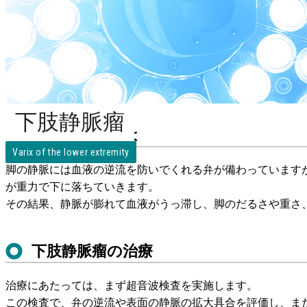
下肢静脈瘤
下肢静脈瘤とは
Varix of the lower extremity
脚の静脈には血液の逆流を防いでくれる弁が備わっています
が重力で下に落ちていきます。
その結果、静脈が膨れて血液がうっ滞し、脚のだるさや重さ
下肢静脈瘤の治療
治療にあたっては、まず超音波検査を実施します。
この検査で、弁の逆流や表面の静脈の拡大具合を評価し、ま