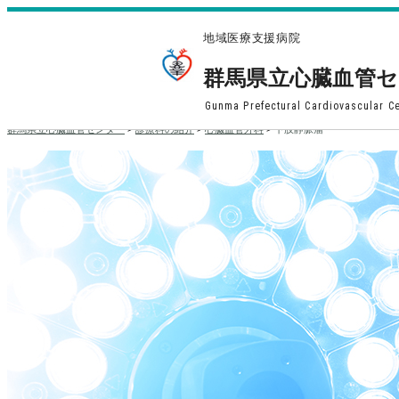
地域医療支援病院
群馬県立心臓血管
Gunma Prefectural Cardiovascular C
群馬県立心臓血管センター
>
診療科の紹介
>
心臓血管外科
>
下肢静脈瘤