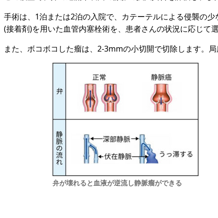
手術は、1泊または2泊の入院で、カテーテルによる侵襲の
(接着剤)を用いた血管内塞栓術を、患者さんの状況に応じて
また、ボコボコした瘤は、2-3mmの小切開で切除します。
弁が壊れると血液が逆流し静脈瘤ができる