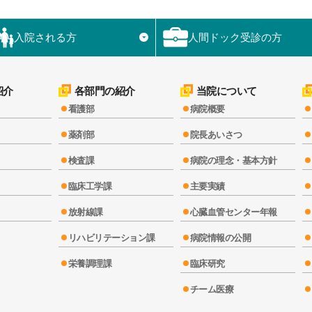
入院される方
人間ドック受診の方
▼
紹介
各部門の紹介
当院について
看護部
病院概要
薬剤部
院長あいさつ
検査課
病院の理念・基本方針
臨床工学課
主要実績
放射線課
心臓血管センター年報
リハビリテーション課
病院情報の公開
栄養調理課
臨床研究
チーム医療