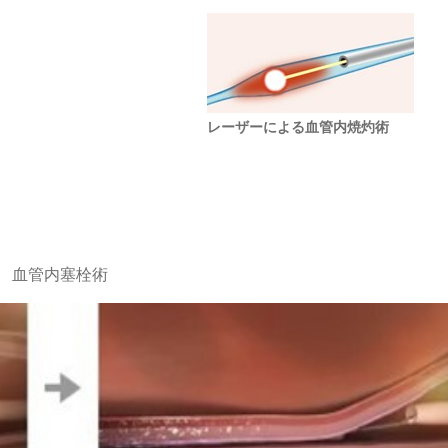
レーザーによる血管内焼灼術
血管内塞栓術