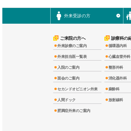
外来受診の方
▼
ご来院の方へ
診療科の
外来診療のご案内
循環器内科
外来担当医一覧表
心臓血管外科
入院のご案内
整形外科
面会のご案内
消化器外科
セカンドオピニオン外来
麻酔科
人間ドック
放射線科
肥満症外来のご案内