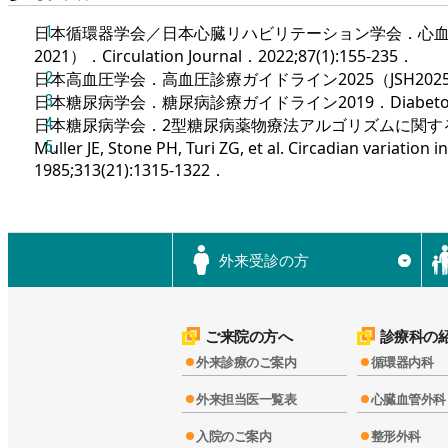
日本循環器学会／日本心臓リハビリテーション学会．心血管
2021）．Circulation Journal．2022;87(1):155-235．
日本高血圧学会．高血圧診療ガイドライン2025（JSH202
日本糖尿病学会．糖尿病診療ガイドライン2019．Diabetology In
日本糖尿病学会．2型糖尿病薬物療法アルゴリズムに関するコンセンサ
Muller JE, Stone PH, Turi ZG, et al. Circadian variation 
1985;313(21):1315-1322．
外来受診の方
▼
ご来院の方へ
診療科の
外来診療のご案内
循環器内科
外来担当医一覧表
心臓血管外科
入院のご案内
整形外科