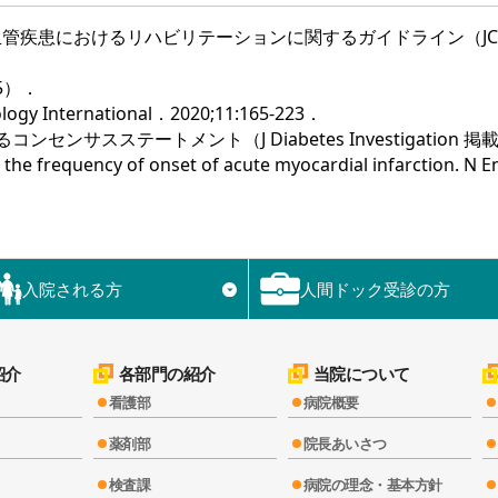
疾患におけるリハビリテーションに関するガイドライン（JCS/
5）．
ternational．2020;11:165-223．
スステートメント（J Diabetes Investigation 掲載
in the frequency of onset of acute myocardial infarction. N E
入院される方
人間ドック受診の方
▼
紹介
各部門の紹介
当院について
看護部
病院概要
薬剤部
院長あいさつ
検査課
病院の理念・基本方針