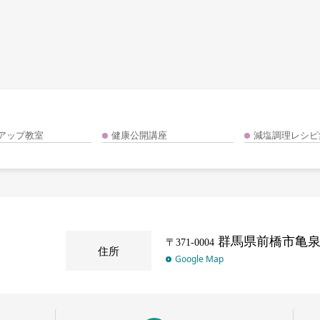
アップ教室
健康公開講座
減塩調理レシピ
群馬県前橋市亀泉町
〒371-0004
住所
Google Map