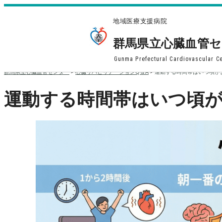
地域医療支援病院
群馬県立心臓血管
Gunma Prefectural Cardiovascular C
群馬県立心臓血管センター
>
心臓リハビリテーションQ＆A
>
運動する時間帯はいつ頃が
運動する時間帯はいつ頃