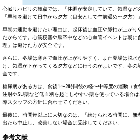
心臓リハビリの観点では、「体調が安定していて、気温など
「早朝を避けて日中から夕方（目安として午前遅め〜夕方）
早朝の運動を避けたい理由は、起床後は血圧や脈拍が上がり
だからです。心筋梗塞や脳卒中などの心血管イベントは朝に
理」は避けた方が安全です。
さらに、冬場は寒さで血圧が上がりやすく、また夏場は脱水
け、気温が下がってくる夕方などに行うのがよいです。冬の
全です。
糖尿病がある方は、食後1〜2時間後の軽〜中等度の運動（
注射やSU薬など低血糖を起こしやすい薬を使っている場合
導スタッフの方針に合わせてください。
最後に、時間帯以上に大切なのは、「続けられる時間に、無
出たら中止し、改善しない場合は受診してください。
参考文献