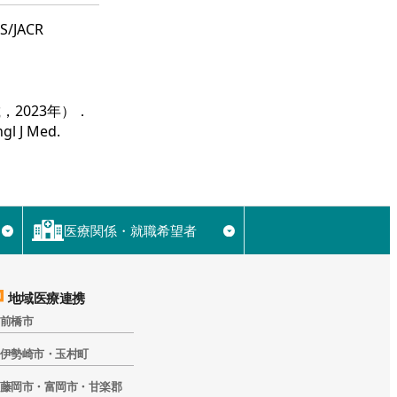
JACR
，2023年）．
ngl J Med.
医療関係・就職希望者
▼
▼
地域医療連携
前橋市
伊勢崎市・玉村町
藤岡市・富岡市・甘楽郡